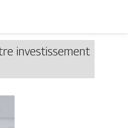
re in­vestis­se­ment